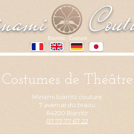
Cou
nami
t
Biarritz - Couture
Costumes de Théâtre
Minami biarritz couture
7 avenue du braou
64200 Biarritz
07 77 77 67 22