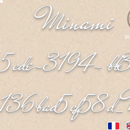
Minami
_
Bi
5cde-3194- bb
136bad5cf58d_