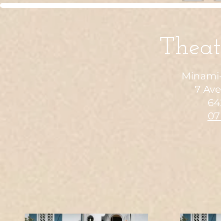
Theat
Minami-
7 Av
64
07