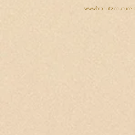
www.biarritzcouture