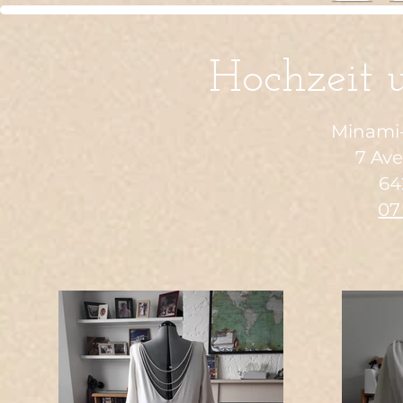
Hochzeit 
Minami-
7 Av
64
07