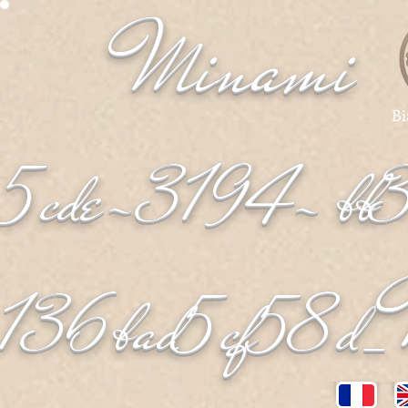
Minami
_
Bi
5cde-3194- bb
136bad5cf58d_