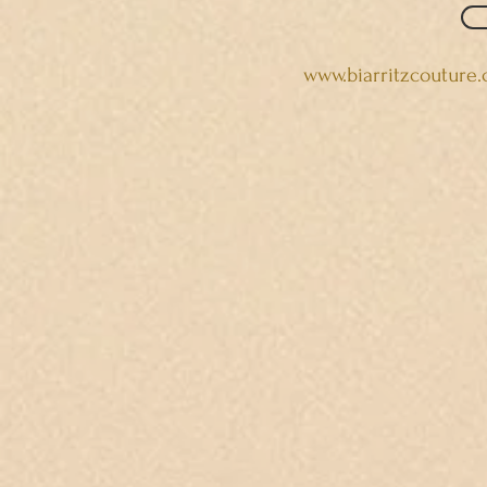
www.biarritzcouture